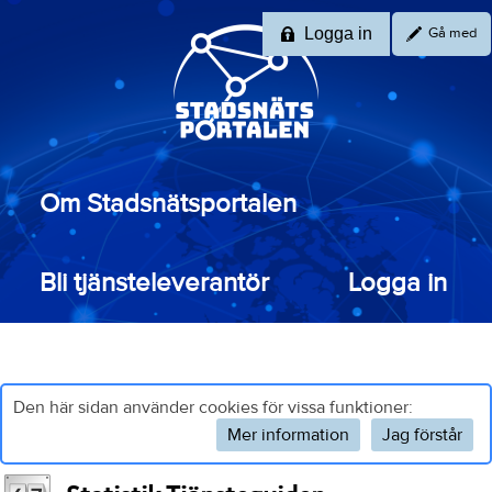
Logga in
Gå med
Om Stadsnätsportalen
Bli tjänsteleverantör
Logga in
Den här sidan använder cookies för vissa funktioner:
Mer information
Jag förstår