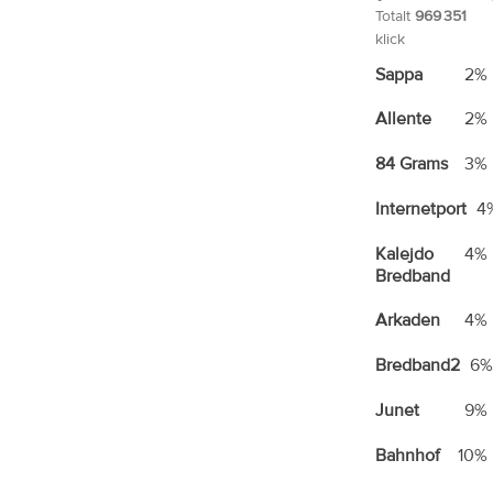
Totalt
969 351
klick
Sappa
2%
Allente
2%
84 Grams
3%
Internetport
4
Kalejdo
4%
Bredband
Arkaden
4%
Bredband2
6
Junet
9%
Bahnhof
10%