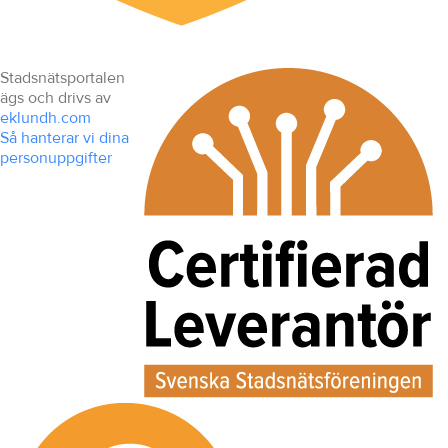
Stadsnätsportalen
ägs och drivs av
eklundh.com
Så hanterar vi dina
personuppgifter