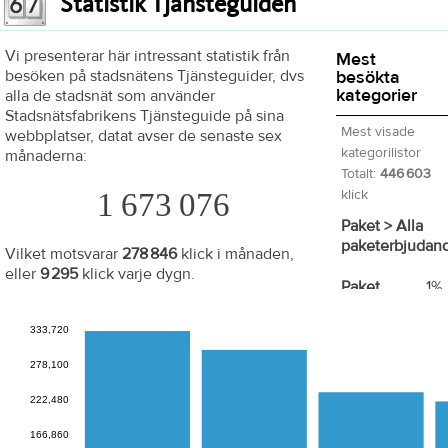
Statistik Tjänsteguiden
Vi presenterar här intressant statistik från
Mest
besöken på stadsnätens Tjänsteguider, dvs
besökta
kategorier
alla de stadsnät som använder
Stadsnätsfabrikens Tjänsteguide på sina
Mest visade
webbplatser, datat avser de senaste sex
kategorilistor
månaderna:
Totalt:
446 603
1 673 076
klick
Paket > Alla
paketerbjudan
Vilket motsvarar
278 846
klick i månaden,
eller
9 295
klick varje dygn.
Paket
1%
Företag
333,720
Datatjänster
1
278,100
Företag
222,480
Säkerhet
1%
166,860