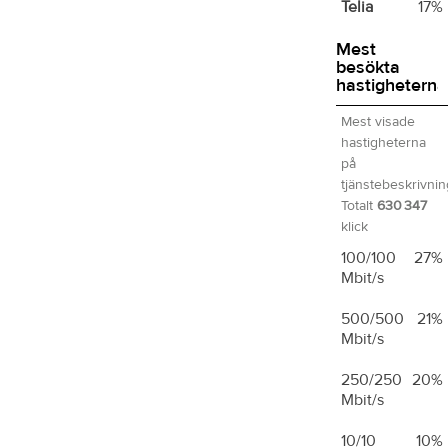
Telia
17%
Mest
besökta
hastigheterna
Mest visade
hastigheterna
på
tjänstebeskrivnin
Totalt
630 347
klick
100/100
27%
Mbit/s
500/500
21%
Mbit/s
250/250
20%
Mbit/s
10/10
10%