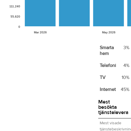
Företag
111,240
Drift
2%
55,620
Företag
0
Mar 2026
May 2026
Trygghetstjänst
Smarta
3%
hem
Telefoni
4%
TV
10%
Internet
45%
Mest
besökta
tjänsteleveran
Mest visade
tjänstebeskrivnin